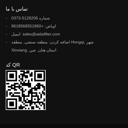
تماس با ما
شماره 5128206-0373
اوباش: +8618568551860
ایمیل: sales@aidafilter.com
اضافه کردن: منطقه صنعتی, منطقه Hongqi, شهر
Xinxiang, استان هنان, چین.
کد QR