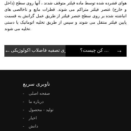
هوای فشرده شده توسط ماده فیلتر متوقف شدند ، آنها روی سطح (داخل
و خارج) عنصر فیلتر متراکم می شوند. قطرات مایع و ناخالصی های
انباشته شده بر روی سطح عنصر فیلتر از طریق عمل گرانش به قسمت
پایین فیلتر منتقل می شوند و سپس از طریق تخلیه اتوماتیک یا دستی
تخلیه می شوند.
←
→
مواد فعال در فیلتر خشک کن چیست؟
فیلتر برگشت شستشو در فناوری تصفیه فاضلاب اکولوژیکی
ناوبری سریع
صفحه اصلی
درباره ما
تولید - محصول
اخبار
دانش