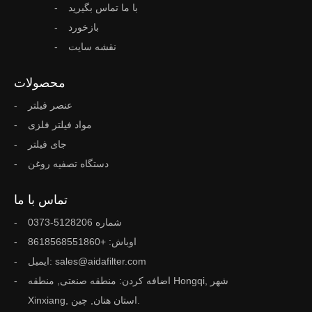
با ما تماس بگیرید
بازخورد
نقشه سایت
محصولات
عنصر فیلتر
مواد فیلتر فلزی
جای فیلتر
دستگاه تصفیه روغن
تماس با ما
شماره 5128206-0373
اوباش: +8618568551860
ایمیل: sales@aidafilter.com
اضافه کردن: منطقه صنعتی, منطقه Hongqi, شهر
Xinxiang, استان هنان, چین.