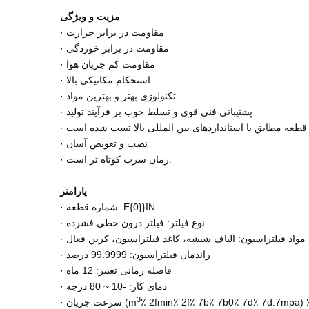
مزیت و ویژگی
· مقاومت در برابر حرارت
· مقاومت در برابر خوردگی
· مقاومت کم جریان هوا
· استحکام مکانیکی بالا
· تکنولوژی بهتر و بهترین مواد.
· پشتیبانی فنی قوی و تسلط خوب بر فرآیند تولید
· نصب و تعویض آسان
· زمان سرب کوتاه تر است.
پارامتر
· شماره قطعه: E{0}}IN
· نوع فیلتر: فیلتر درون خطی فشرده
· مواد فیلتراسیون: الیاف شیشه، کاغذ فیلتراسیون، کربن فعال
· راندمان فیلتراسیون: 99.9999 درصد
· فاصله زمانی تغییر: 12 ماه
· دمای کار: -10 ~ 80 درجه
3
٪ 2fmin٪ 2f٪ 7b٪ 7b0٪ 7d٪ 7d.7mpa) 
· سرعت جریان (m