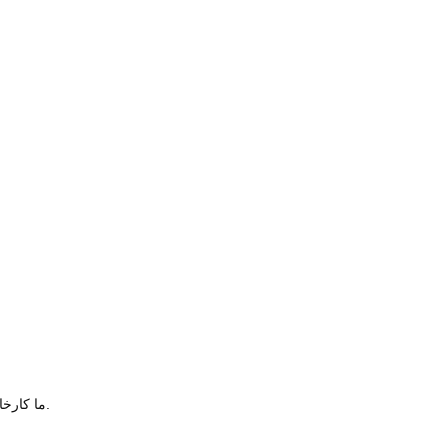
A: ما کارخانه ای با چندین سال تجربه در زمینه طراحی و ساخت هستیم.