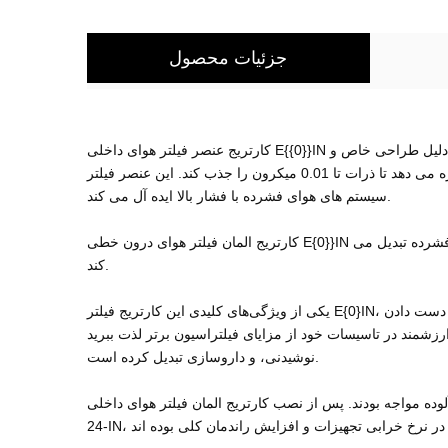
جزئیات محصول
کارتریج عنصر فیلتر هوای داخلی E{{0}}IN با فیلتراسیون برتر مشخص می‌شود. عملکرد فیلتراسیون را ارائه می دهد که 10 برابر بهتر از فیلترهای هوای فشرده استاندارد است. این به دلیل طراحی خاص و
رسانه فیلتر نوآورانه آن است که به آن اجازه می دهد تا ذرات تا 0.01 میکرون را جذب کند. این عنصر فیلتر E{4}}IN برای عملکرد در فشارهای حداکثر 16 بار طراحی شده است، که آن را برای استفاده در
سیستم های هوای فشرده با فشار بالا ایده آل می کند.
کارتریج المان فیلتر هوای درون خطی E{0}}IN به لطف ساختار مستحکم و مواد با کیفیت بالا، عمر طولانی دارد. این امر آن را به گزینه تعمیر و نگهداری کم هزینه برای سیستم های هوای فشرده تبدیل می
کند.
یکی از ویژگی‌های کلیدی این کارتریج فیلتر E{0}IN، طراحی فشرده آن است که حداکثر سطح فیلتر را در فضای کوچک‌تر امکان‌پذیر می‌کند. این بدان معنی است که شما می توانید بدون از دست دادن
سیسات خود از مزایای فیلتراسیون برتر لذت ببرید. E{1}}IN جمع و جور است و نصب آن آسان است، و آن را به انتخابی محبوب برای طیف وسیعی از صنایع، از جمله خودروسازی، غذا و
نوشیدنی، و داروسازی تبدیل کرده است.
ده مواجه بودند. پس از نصب کارتریج المان فیلتر هوای داخلی E1-