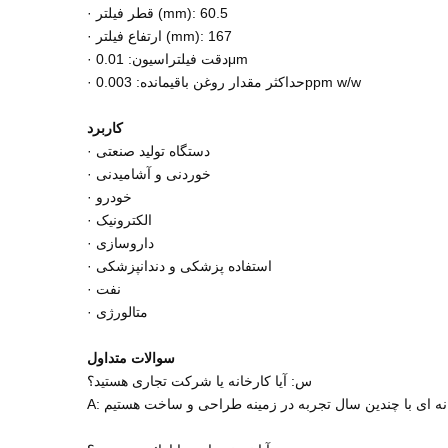
· قطر فیلتر (mm): 60.5
· ارتفاع فیلتر (mm): 167
· دقت فیلتراسیون: 0.01μm
· حداکثر مقدار روغن باقیمانده: 0.003ppm w/w
کاربرد
· دستگاه تولید صنعتی
· خوردنی و آشامیدنی
· خودرو
· الکترونیک
· داروسازی
· استفاده پزشکی و دندانپزشکی
· نفت
· متالورژی
سوالات متداول
س: آیا کارخانه یا شرکت تجاری هستید؟