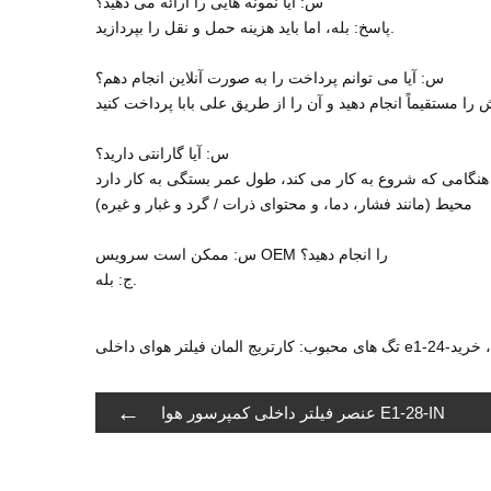
س: آیا نمونه هایی را ارائه می دهید؟
پاسخ: بله، اما باید هزینه حمل و نقل را بپردازید.
س: آیا می توانم پرداخت را به صورت آنلاین انجام دهم؟
س: آیا گارانتی دارید؟
هنگامی که شروع به کار می کند، طول عمر بستگی به کار دارد
محیط (مانند فشار، دما، و محتوای ذرات / گرد و غبار و غیره)
س: ممکن است سرویس OEM را انجام دهید؟
ج: بله.
خانه، قیمت، خرید
←
عنصر فیلتر داخلی کمپرسور هوا E1-28-IN