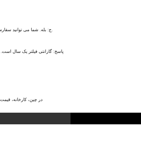
ج: بله. شما می توانید سفارش را مستقیماً انجام دهید و آن را از طریق علی بابا پرداخت کنید.
پاسخ: گارانتی فیلتر یک سال است. 
تگ های محبوب: کارتریج المان فیلتر هوای داخلی e1-24-در چین، کار