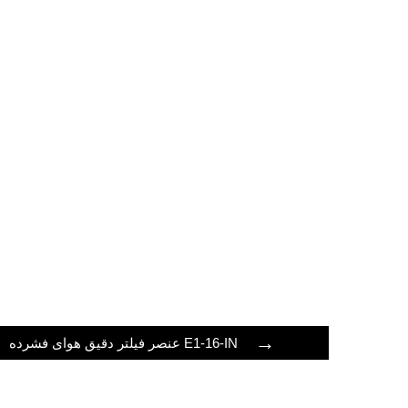
→
عنصر فیلتر دقیق هوای فشرده E1-16-IN