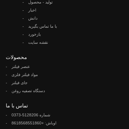
تولید - محصول
اخبار
دانش
با ما تماس بگیرید
بازخورد
نقشه سایت
محصولات
عنصر فیلتر
مواد فیلتر فلزی
جای فیلتر
دستگاه تصفیه روغن
تماس با ما
شماره 5128206-0373
اوباش: +8618568551860