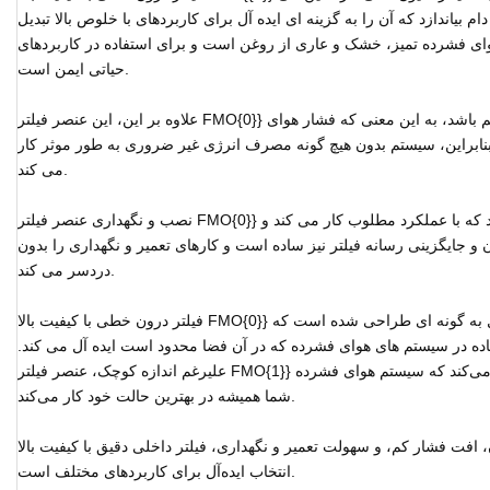
اندازه 0.01 میکرون را به دام بیاندازد که آن را به گزینه ای ایده آل برای کاربردهای با خلوص بالا تبدیل
وای فشرده تمیز، خشک و عاری از روغن است و برای استفاده در کاربردهای
حیاتی ایمن است.
علاوه بر این، این عنصر فیلتر FMO{0}} طوری طراحی شده است که دارای افت فشار کم باشد، به این معنی که فشار هوای
نابراین، سیستم بدون هیچ گونه مصرف انرژی غیر ضروری به طور موثر کار
می کند.
نصب و نگهداری عنصر فیلتر FMO{0}} آسان است. تعمیر و نگهداری منظم تضمین می کند که با عملکرد مطلوب کار می کند و
و جایگزینی رسانه فیلتر نیز ساده است و کارهای تعمیر و نگهداری را بدون
دردسر می کند.
فیلتر درون خطی با کیفیت بالا FMO{0}} از اندازه جمع و جور برخوردار است. این محصول به گونه ای طراحی شده است که
فاده در سیستم های هوای فشرده که در آن فضا محدود است ایده آل می کند.
علیرغم اندازه کوچک، عنصر فیلتر FMO{1}} سطوح عملکرد بالایی را ارائه می‌کند و تضمین می‌کند که سیستم هوای فشرده
شما همیشه در بهترین حالت خود کار می‌کند.
فت فشار کم، و سهولت تعمیر و نگهداری، فیلتر داخلی دقیق با کیفیت بالا FMO{0}} یک
انتخاب ایده‌آل برای کاربردهای مختلف است.