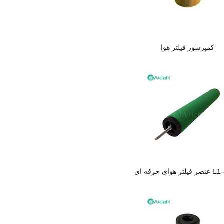
کمپرسور فیلتر هوا
فه ای E1-36-IN