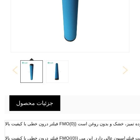
جزئیات محصول
فیلتر درون خطی با کیفیت بالا FMO{{0}} به لطف رسانه فیلتراسیون با کیفیت بالا، قابلیت فیلتراسیون عالی دارد. این می