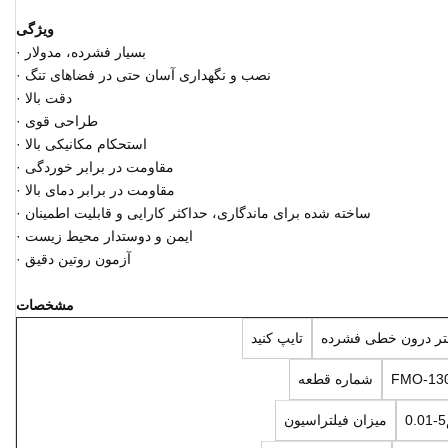
ویژگی
· بسیار فشرده، مدولار
· نصب و نگهداری آسان حتی در فضاهای تنگ
· دقت بالا
· طراحی قوی
· استحکام مکانیکی بالا
· مقاومت در برابر خوردگی
· مقاومت در برابر دمای بالا
· ساخته شده برای ماندگاری، حداکثر کارایی و قابلیت اطمینان
· ایمن و دوستدار محیط زیست
· آزمون روتین دقیق
مشخصات
تر درون خطی فشرده
تایپ کنید
FMO-13
شماره قطعه
م
میزان فیلتراسیون